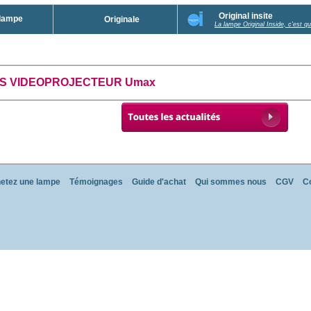
Original insite
.lampe
Originale
La lampe Original Inside, c'est qu
ES VIDEOPROJECTEUR Umax
etez une lampe
Témoignages
Guide d'achat
Qui sommes nous
CGV
C